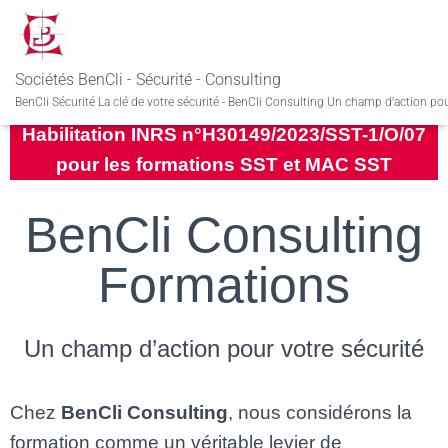
Activité enregistrée sous le n°93830660183.
Cet enregistrement ne vaut pas agrément de
Sociétés BenCli - Sécurité - Consulting
l’Etat
BenCli Sécurité La clé de votre sécurité - BenCli Consulting Un champ d’action pou
Habilitation INRS n°H30149/2023/SST-1/O/07
pour les formations SST et MAC SST
BenCli Consulting
Formations
Un champ d’action pour votre sécurité
Chez
BenCli Consulting
, nous considérons la
formation comme un véritable levier de